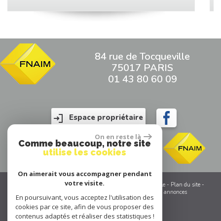
84 rue de Tocqueville
75017 PARIS
01 43 80 60 09
Espace propriétaire
On en reste là
Comme beaucoup, notre site
utilise les cookies
On aimerait vous accompagner pendant
votre visite.
© 2026 | Tous droits réservés | Traduction powered by Google -
Plan du site
-
Mentions légales
-
Partenaires
-
Admin
-
Toutes nos annonces
En poursuivant, vous acceptez l'utilisation des
cookies par ce site, afin de vous proposer des
contenus adaptés et réaliser des statistiques !
Site internet compatible multi-supports,