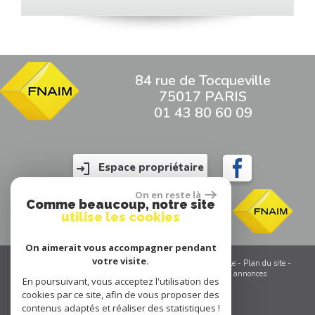
84 rue de Tocqueville
75017 PARIS
01 43 80 60 09
Espace propriétaire
On en reste là
Comme beaucoup, notre site
utilise les cookies
On aimerait vous accompagner pendant
votre visite.
© 2026 | Tous droits réservés | Traduction powered by Google -
Plan du site
-
Mentions légales
-
Partenaires
-
Admin
-
Toutes nos annonces
En poursuivant, vous acceptez l'utilisation des
cookies par ce site, afin de vous proposer des
contenus adaptés et réaliser des statistiques !
Site internet compatible multi-supports,