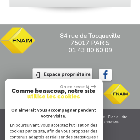
84 rue de Tocqueville
75017 PARIS
01 43 80 60 09
Espace propriétaire
On en reste là
Comme beaucoup, notre site
utilise les cookies
On aimerait vous accompagner pendant
votre visite.
© 2026 | Tous droits réservés | Traduction powered by Google -
Plan du site
-
Mentions légales
-
Partenaires
-
Admin
-
Toutes nos annonces
En poursuivant, vous acceptez l'utilisation des
cookies par ce site, afin de vous proposer des
contenus adaptés et réaliser des statistiques !
Site internet compatible multi-supports,